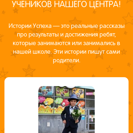
УЧЕНИКОВ НАШЕГО ЦЕНТРА!
Истории Успеха — это реальные рассказы
про результаты и достижения ребят,
которые занимаются или занимались в
нашей школе. Эти истории пишут сами
родители.