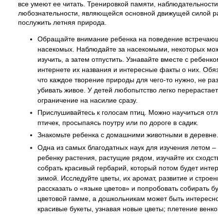
все умеют ее читать. Тренировкой памяти, наблюдательности
любознательности, являющейся основной движущей силой ра
послужить летняя природа.
Обращайте внимание ребенка на поведение встречаю
насекомых. Наблюдайте за насекомыми, некоторых мо
изучить, а затем отпустить. Узнавайте вместе с ребенк
интернете их названия и интересные факты о них. Обя
что каждое творение природы для чего-то нужно, не ра
убивать живое. У детей любопытство легко перерастает 
ограничение на насилие сразу.
Прислушивайтесь к голосам птиц. Можно научиться отл
птичек, просыпаясь поутру или по дороге в садик.
Знакомьте ребенка с домашними животными в деревне
Одна из самых благодатных наук для изучения летом –
ребенку растения, растущие рядом, изучайте их сходст
собрать красивый гербарий, который потом будет инте
зимой. Исследуйте цветы, их аромат, развитие и стро
рассказать о «языке цветов» и попробовать собирать б
цветовой гамме, а дошкольникам может быть интересно
красивые букеты, узнавая новые цветы; плетение венко