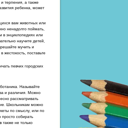
 и терпения, а также
звития ребенка, может
щихся вам животных или
жно ненадолго поймать,
ом в энциклопедиях или
зательно научите детей,
зрешайте мучить и
в жестокость, поставьте
ичать певчих городских
.
 ботаника. Называйте
ва и различия. Можно
ресно рассматривать
ение. Школьникам можно
укеты по смыслу, или по
 просто собирать
в также не только