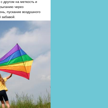
с другом на меткость и
прыганию через
ень, пускание воздушного
й забавой.