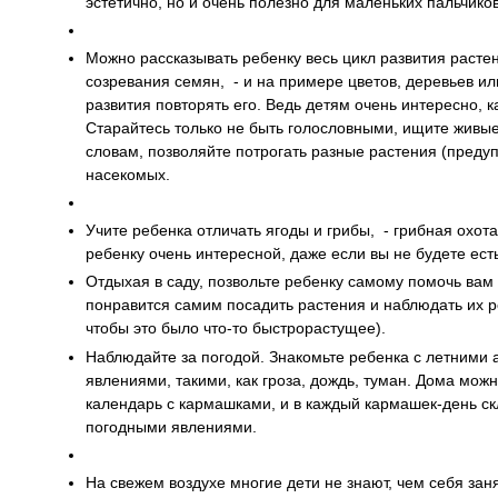
эстетично, но и очень полезно для маленьких пальчико
Можно рассказывать ребенку весь цикл развития расте
созревания семян, - и на примере цветов, деревьев и
развития повторять его. Ведь детям очень интересно, ка
Старайтесь только не быть голословными, ищите жив
словам, позволяйте потрогать разные растения (преду
насекомых.
Учите ребенка отличать ягоды и грибы, - грибная охот
ребенку очень интересной, даже если вы не будете ест
Отдыхая в саду, позвольте ребенку самому помочь вам
понравится самим посадить растения и наблюдать их ро
чтобы это было что-то быстрорастущее).
Наблюдайте за погодой. Знакомьте ребенка с летним
явлениями, такими, как гроза, дождь, туман. Дома мож
календарь с кармашками, и в каждый кармашек-день ск
погодными явлениями.
На свежем воздухе многие дети не знают, чем себя зан