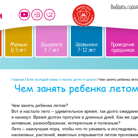
Выбрать горо
Малыши
Дошколята
Школьники
Проведение
0-3 лет
3-7 лет
7-12 лет
праздников
Главная
/
Блог молодой мамы о жизни, детях и школе
/ Чем занять ребенка лет
Чем занять ребенка лето
Чем занять ребенка летом?
Вот и настало лето – удивительное время, так долго ожидаем
и каникул. Время долгих прогулок и длинных дней. Как же сд
активным, разнообразным, интересным и полезным?
Лето – наилучшая пора, чтобы что-то узнавать и исследоват
насекомых, растений, животных открывается летом прохожему,