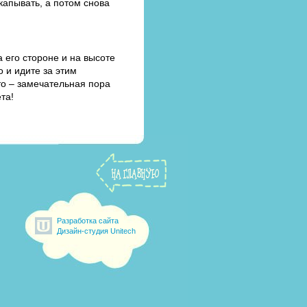
капывать, а потом снова
 его стороне и на высоте
о и идите за этим
то – замечательная пора
та!
Разработка сайта
Дизайн-студия Unitech