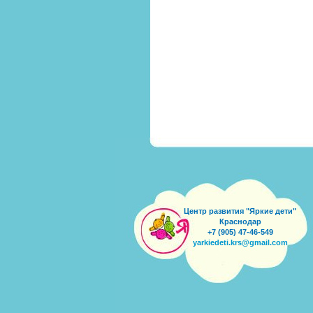
Центр развития "Яркие дети"
Краснодар
+7 (905) 47-46-549
yarkiedeti.krs@gmail.com