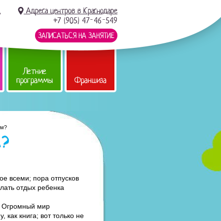
д
Адреса центров в Краснодаре
+7 (905) 47-46-549
ЗАПИСАТЬСЯ НА ЗАНЯТИЕ
Летние
программы
Франшиза
ом?
м?
ое всеми; пора отпусков
елать отдых ребенка
ь. Огромный мир
 как книга; вот только не