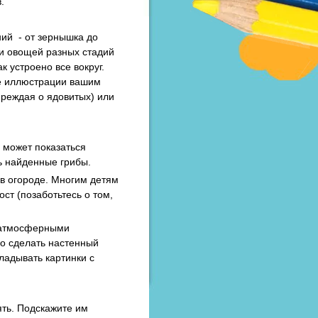
в.
ний - от зернышка до
ли овощей разных стадий
к устроено все вокруг.
ые иллюстрации вашим
преждая о ядовитых) или
а может показаться
ь найденные грибы.
 в огороде. Многим детям
ст (позаботьтесь о том,
и атмосферными
но сделать настенный
ладывать картинки с
ять. Подскажите им