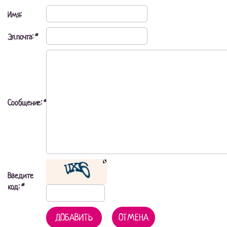
Имя:
Эл.почта:
*
Сообщение:
*
Введите
код:
*