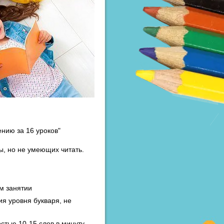
ению за 16 уроков"
вы, но не умеющих читать.
ем занятии
ия уровня букваря, не
стью 10-15 слов в минуту