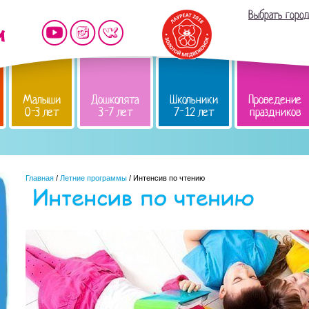
Выбрать горо
Малыши
Дошколята
Школьники
Проведение
0-3 лет
3-7 лет
7-12 лет
праздников
Главная
/
Летние программы
/ Интенсив по чтению
Интенсив по чтению