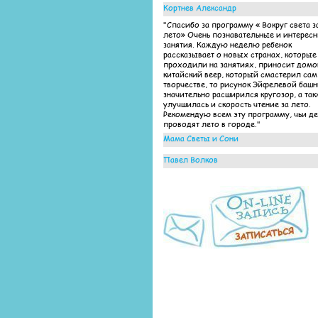
Кортнев Александр
"Спасибо за программу « Вокруг света з
лето» Очень познавательные и интерес
занятия. Каждую неделю ребенок
рассказывает о новых странах, которые
проходили на занятиях, приносит домо
китайский веер, который смастерил сам
творчестве, то рисунок Эйфелевой баш
значительно расширился кругозор, а так
улучшилась и скорость чтение за лето.
Рекомендую всем эту программу, чьи д
проводят лето в городе."
Мама Светы и Сони
"Выражаем огромную благодарность
Павел Волков
педагогам детского центра «Яркие дети»
проведение таких интересных занятий 
"Очень интересно были организованны
программе «Вокруг света за все лето» Д
занятия по летней программе! Ребенок
столько нового узнали, а главное подт
ходил с удовольствием, несмотря на то,
за лето чтение и математику!"
лето-каникулы... Это однозначно заслуг
преподавателей, которые работают на
результат и оправдывают ожидания и д
и родителей!"