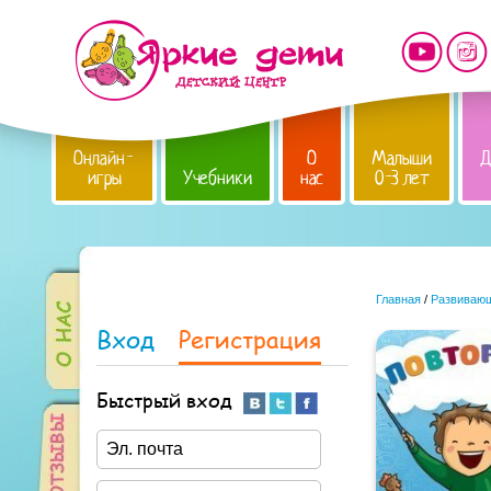
Онлайн-
О
Малыши
Д
игры
Учебники
нас
0-3 лет
Главная
/
Развивающ
Вход
Регистрация
Быстрый вход