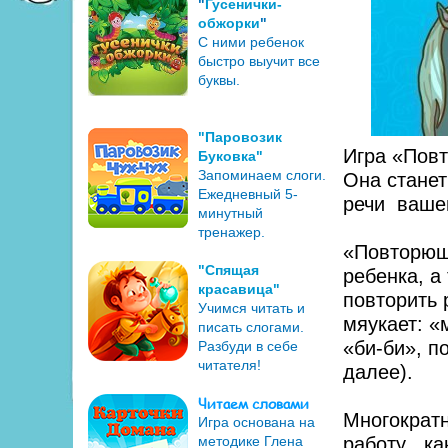
"
Гусенички-
обжорки
"
С ними ребенок
быстро выучит все
буквы.
"Паровозик
Игра «Пов
Буковка"
Запоминаем слоги.
Она станет
Ежедневный 5-
речи ваш
минутный
тренажер.
«Повторюш
"Спящая
ребенка, 
красавица"
повторить р
Учимся читать и
мяукает: «
писать слогами.
«би-би», по
Разбуди в себе
читателя!
далее).
Читаем словами
Многократн
Игра основана на
методике Глена
работу , к