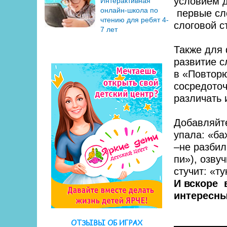
условием 
Интерактивная
онлайн-школа по
первые сл
чтению для ребят 4-
слоговой с
7 лет
Также для
развитие 
в «Повтор
сосредоточ
различать 
Добавляйт
упала: «ба
–не разбил
пи»), озву
стучит: «ту
И вскоре 
интересны
ОТЗЫВЫ ОБ ИГРАХ