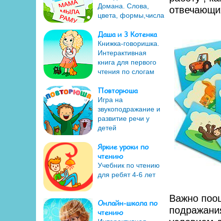
Домана. Слова,
отвечающих
цвета, формы,числа
Даша и 3 Котенка
Книжка-говоришка.
Интерактивная
книга для первого
чтения по слогам
Повторюша
Игра на
звукоподражание и
развитие речи у
детей
Яркие уроки по
чтению
Учебник по чтению
для ребят 4-6 лет
Важно поо
Онлайн-школа по
подражания
чтению