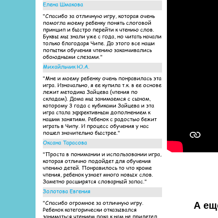
Елена Шмакова
"Спасибо за отличную игру, которая очень
помогла моему ребенку понять слоговой
принцип и быстро перейти к чтению слов.
Буквы мы знали уже с года, но читать начали
только благодаря Чипе. До этого все наши
попытки обучения чтению заканчивались
обоюдными слезами."
Михайльчик Ю.А.
"Мне и моему ребенку очень понравилась эта
игра. Изначально, я ее купила т.к. в ее основе
лежит методика Зайцева (чтения по
складам). Дома мы занимаемся с сыном,
которому 3 года с кубиками Зайцева и эта
игра стала эффективным дополнением к
нашим занятиям. Ребенок с радостью бежит
играть в Чипу. И процесс обучения у нас
пошел значительно быстрее."
Оксана Тарасова
"Проста в понимании и использовании игра,
которая отлично подойдет для обучения
чтению детей. Понравилось то что кроме
чтения, ребенок узнает много новых слов.
Заметно расширятся словарный запас."
Золотова Евгения
"Спасибо огромное за отличную игру.
А ещ
Ребенок категорически отказывался
заниматься чтением пока к нам не прилетел