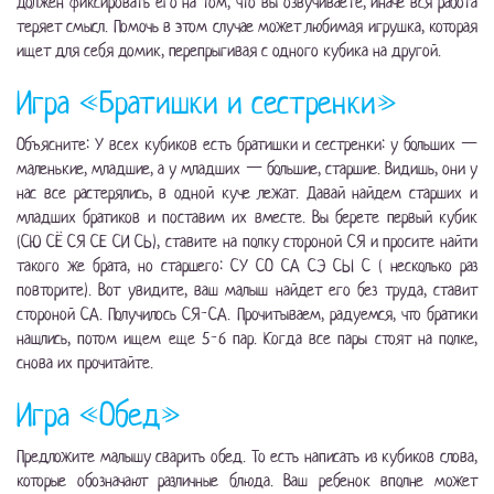
должен фиксировать его на том, что вы озвучиваете, иначе вся работа
теряет смысл. Помочь в этом случае может любимая игрушка, которая
ищет для себя домик, перепрыгивая с одного кубика на другой.
Игра «Братишки и сестренки»
Объясните: У всех кубиков есть братишки и сестренки: у больших —
маленькие, младшие, а у младших — большие, старшие. Видишь, они у
нас все растерялись, в одной куче лежат. Давай найдем старших и
младших братиков и поставим их вместе. Вы берете первый кубик
(СЮ СЁ СЯ СЕ СИ СЬ), ставите на полку стороной СЯ и просите найти
такого же брата, но старшего: СУ СО СА СЭ СЫ С ( несколько раз
повторите). Вот увидите, ваш малыш найдет его без труда, ставит
стороной СА. Получилось СЯ-СА. Прочитываем, радуемся, что братики
нашлись, потом ищем еще 5-6 пар. Когда все пары стоят на полке,
снова их прочитайте.
Игра «Обед»
Предложите малышу сварить обед. То есть написать из кубиков слова,
которые обозначают различные блюда. Ваш ребенок вполне может