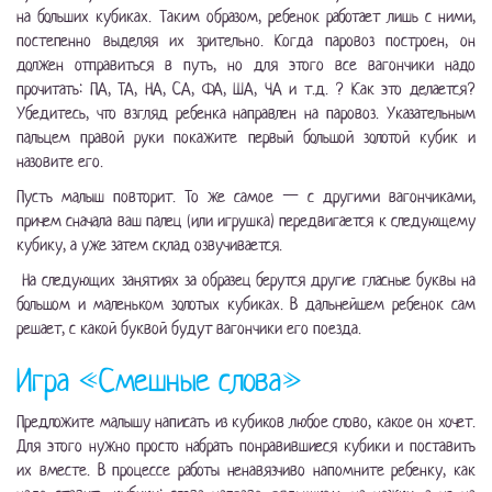
на больших кубиках. Таким образом, ребенок работает лишь с ними,
постепенно выделяя их зрительно. Когда паровоз построен, он
должен отправиться в путь, но для этого все вагончики надо
прочитать: ПА, ТА, НА, СА, ФА, ША, ЧА и т.д. ? Как это делается?
Убедитесь, что взгляд ребенка направлен на паровоз. Указательным
пальцем правой руки покажите первый большой золотой кубик и
назовите его.
Пусть малыш повторит. То же самое — с другими вагончиками,
причем сначала ваш палец (или игрушка) передвигается к следующему
кубику, а уже затем склад озвучивается.
На следующих занятиях за образец берутся другие гласные буквы на
большом и маленьком золотых кубиках. В дальнейшем ребенок сам
решает, с какой буквой будут вагончики его поезда.
Игра «Смешные слова»
Предложите малышу написать из кубиков любое слово, какое он хочет.
Для этого нужно просто набрать понравившиеся кубики и поставить
их вместе. В процессе работы ненавязчиво напомните ребенку, как