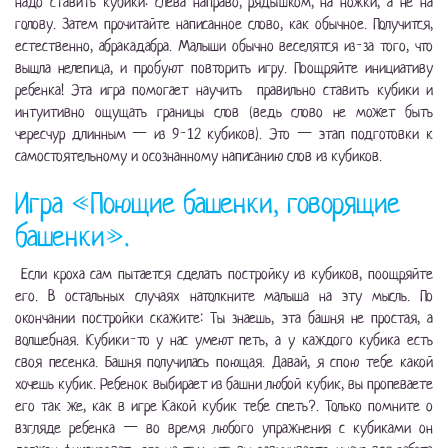
надо ставить кубики: слева направо, рядышком, на ножки, а не на
голову. Затем прочитайте написанное слово, как обычное. Получится,
естественно, абракадабра. Малыши обычно веселятся из-за того, что
вышла нелепица, и пробуют повторить игру. Поощряйте инициативу
ребенка! Эта игра помогает научить правильно ставить кубики и
интуитивно ощущать границы слов (ведь слово не может быть
чересчур длинным — из 9-12 кубиков). Это — этап подготовки к
самостоятельному и осознанному написанию слов из кубиков.
Игра «Поющие башенки, говорящие
башенки».
Если кроха сам пытается сделать постройку из кубиков, поощряйте
его. В остальных случаях натолкните малыша на эту мысль. По
окончании постройки скажите: Ты знаешь, эта башня не простая, а
волшебная. Кубики-то у нас умеют петь, а у каждого кубика есть
своя песенка. Башня получилась поющая. Давай, я спою тебе какой
хочешь кубик. Ребенок выбирает из башни любой кубик, вы пропеваете
его так же, как в игре Какой кубик тебе спеть?. Только помните о
взгляде ребенка — во время любого упражнения с кубиками он