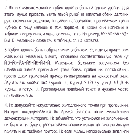
2. Ваши с малышом лица и кубик должны быть на одном уровне. Для
этого лучше присесть, взять левой рукой за запястья обеих детских
рук, сложенных лодочкой, а правой поворачивать пропеваемые грани
кубика к лицу малыша в том порядке, в каком они написаны в
таблице сверху вниз, и одновременно петь. Например, БУ-БО-БА-БЭ-
БЫ-Б (мелодию и слова см. в таблице, сл. на кассете).
3. Кубик должен быть выбран самим ребенком. Если дитя принес вам
маленький железный, значит, исполняем соответственную песенку:
ЙЮ-ЙО-ЙА-ЙЯ-ЙЕ-ЙИ-Й. Маленькие беленькие озвучиваем без
называния знаков препинания (тем более, правил их постановки!),
просто даем грамотный пример интонирования на конкретный знак.
Звучать это может так: Курица . (.) Курица ? (?) Ку-урица-а ! (!) Не
курица, а петух (,).. Проговаривая подобный текст, в нужном месте
показываем знак.
4. Не допускайте искусственно замедленного темпа при пропевании.
Интерес поддерживается во время быстрой, почти мелькающей
демонстрации материала. Не забывайте, что установки на запоминание
не было и не будет, рассчитываем исключительно на эмоциональную
память и не требуем повтора. Но если малыш непроизвольно запел или