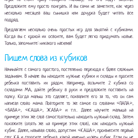
Предложите ему просто поиграть. И вы сами не заметите, как через
несколько месяцев ваш сынишка или дочурка будет читать все
подряд.
Предлагаем несколько очень простых игр для занятий с кубиками.
Когда вы с крохой их освоите, вам будет легко придумать новые.
Только, запомните: никакого насилия!
Пишем слова из кубиков
Начинайте с самого простого, постепенно переходя к более сложным
заданиям. В начале вы находите нужные кубики и склады и просите
ребенка поставить их рядом. Например, возьмите 2 кубика со
складами МА, дайте ребенку в руки и предложите поставить на
полку. Когда малыш это сделает, похвалите его за то, что он сам
написал слово мама. Повторите то же самое со словами «ПАПА»,
«БАБА», «КАША», ЖАБА» и т.п.. Далее научите малыша на
примере этих же слов самостоятельно находить нужный склад. Затем
покажите (опять же на примере этих слов), как находить нужный
кубик. Далее, называя слово, допустим «КАША», произнесите первый
слог КА и спросите ребенка, какой именно нужен кубик. Если он не