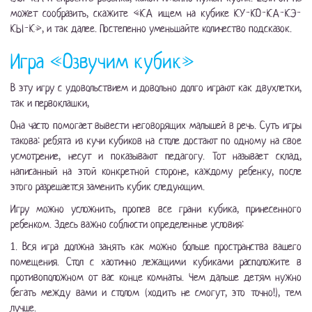
может сообразить, скажите «КА ищем на кубике КУ-КО-КА-КЭ-
КЫ-К», и так далее. Постепенно уменьшайте количество подсказок.
Игра «Озвучим кубик»
В эту игру с удовольствием и довольно долго играют как двухлетки,
так и первоклашки,
Она часто помогает вывести неговорящих малышей в речь. Суть игры
такова: ребята из кучи кубиков на столе достают по одному на свое
усмотрение, несут и показывают педагогу. Тот называет склад,
написанный на этой конкретной стороне, каждому ребенку, после
этого разрешается заменить кубик следующим.
Игру можно усложнить, пропев все грани кубика, принесенного
ребенком. Здесь важно соблюсти определенные условия:
1. Вся игра должна занять как можно больше пространства вашего
помещения. Стол с хаотично лежащими кубиками расположите в
противоположном от вас конце комнаты. Чем дальше детям нужно
бегать между вами и столом (ходить не смогут, это точно!), тем
лучше.