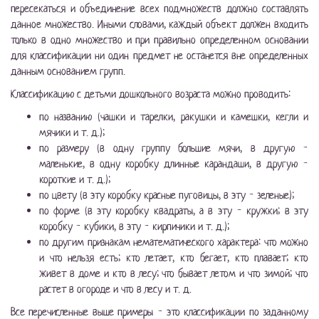
пересекаться и объединение всех подмножеств должно составлять
данное множество. Иными словами, каждый объект должен входить
только в одно множество и при правильно определенном основании
для классификации ни один предмет не останется вне определенных
данным основанием групп.
Классификацию с детьми дошкольного возраста можно проводить:
по названию (чашки и тарелки, ракушки и камешки, кегли и
мячики и т. д.);
по размеру (в одну группу большие мячи, в другую -
маленькие, в одну коробку длинные карандаши, в другую -
короткие и т. д.);
по цвету (в эту коробку красные пуговицы, в эту - зеленые);
по форме (в эту коробку квадраты, а в эту - кружки; в эту
коробку - кубики, в эту - кирпичики и т. д.);
по другим признакам нематематического характера: что можно
и что нельзя есть; кто летает, кто бегает, кто плавает; кто
живет в доме и кто в лесу; что бывает летом и что зимой; что
растет в огороде и что в лесу и т. д.
Все перечисленные выше примеры - это классификации по заданному