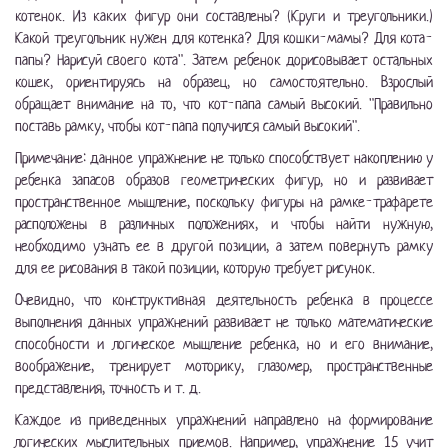
котенок. Из каких фигур они составлены? (Круги и треугольники.)
Какой треугольник нужен для котенка? Для кошки-мамы? Для кота-
папы? Нарисуй своего кота". Затем ребенок дорисовывает остальных
кошек, ориентируясь на образец, но самостоятельно. Взрослый
обращает внимание на то, что кот-папа самый высокий. "Правильно
поставь рамку, чтобы кот-папа получился самый высокий".
Примечание: данное упражнение не только способствует накоплению у
ребенка запасов образов геометрических фигур, но и развивает
пространственное мышление, поскольку фигуры на рамке-трафарете
расположены в различных положениях, и чтобы найти нужную,
необходимо узнать ее в другой позиции, а затем повернуть рамку
для ее рисования в такой позиции, которую требует рисунок.
Очевидно, что конструктивная деятельность ребенка в процессе
выполнения данных упражнений развивает не только математические
способности и логическое мышление ребенка, но и его внимание,
воображение, тренирует моторику, глазомер, пространственные
представления, точность и т. д.
Каждое из приведенных упражнений направлено на формирование
логических мыслительных приемов. Например, упражнение 15 учит