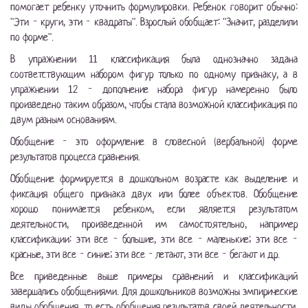
помогает ребенку уточнить формулировки. Ребенок говорит обычно:
"Эти - круги, эти - квадраты". Взрослый обобщает: "Значит, разделили
по форме".
В упражнении 11 классификация была однозначно задана
соответствующим набором фигур только по одному признаку, а в
упражнении 12 - дополнение набора фигур намеренно было
произведено таким образом, чтобы стала возможной классификация по
двум разным основаниям.
Обобщение - это оформление в словесной (вербальной) форме
результатов процесса сравнения.
Обобщение формируется в дошкольном возрасте как выделение и
фиксация общего признака двух или более объектов. Обобщение
хорошо понимается ребенком, если является результатом
деятельности, произведенной им самостоятельно, например
классификации: эти все - большие, эти все - маленькие; эти все -
красные, эти все - синие; эти все - летают, эти все - бегают и др.
Все приведенные выше примеры сравнений и классификаций
завершались обобщениями. Для дошкольников возможны эмпирические
виды обобщения, то есть обобщения результатов своей деятельности.