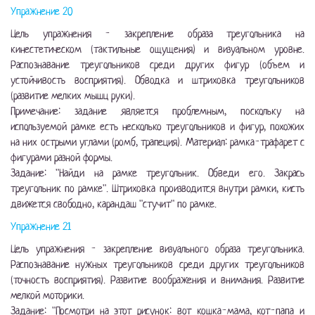
Упражнение 20
Цель упражнения - закрепление образа треугольника на
кинестетическом (тактильные ощущения) и визуальном уровне.
Распознавание треугольников среди других фигур (объем и
устойчивость восприятия). Обводка и штриховка треугольников
(развитие мелких мышц руки).
Примечание: задание является проблемным, поскольку на
используемой рамке есть несколько треугольников и фигур, похожих
на них острыми углами (ромб, трапеция). Материал: рамка-трафарет с
фигурами разной формы.
Задание: "Найди на рамке треугольник. Обведи его. Закрась
треугольник по рамке". Штриховка производится внутри рамки, кисть
движется свободно, карандаш "стучит" по рамке.
Упражнение 21
Цель упражнения - закрепление визуального образа треугольника.
Распознавание нужных треугольников среди других треугольников
(точность восприятия). Развитие воображения и внимания. Развитие
мелкой моторики.
Задание: "Посмотри на этот рисунок: вот кошка-мама, кот-папа и