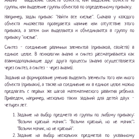
Анализ - выделение свойств объекта, или выделение объекта из
группы, или выделение группы объектов по определенному признаку.
Например, задан признак: "Найти все кислые". Сначала у каждого
объекта множества проверяется наличие или отсутствие этого
признака, а затем они выделяются и объединяются в группу по
признаку "кислые".
Синтез - соединение различных элементов (признаков, свойств) в
единое целое. В психологии анализ и синтез рассматриваются как
взаимодополняющие друг друга процессы (анализ осуществляется
через синтез, а синтез - через анализ).
Задания на формирование умения выделить элементы того или иного
объекта (признаки), а также на соединение их в единое целое можно
предлагать с первых же шагов математического развития ребенка.
Приведем, например, несколько таких заданий для детей двух -
четырех лет.
Задание на выбор предмета из группы по любому признаку:
"Возьми красный мячик"; "Возьми красный, но не мячик";
"Возьми мячик, но не красный".
Задание на выбор нескольких предметов по указанному