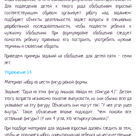
Для подведения детей к такого рода обобщениям взрослый
соответствующим образом организует работу над заданием:
подбирает объекты деятельности, задает вопросы в специально
разработанной последовательности, чтобы подвести ребенка к
нужному обобщению. При формулировке обобщения следует
помогать ребенку правильно его построить, употребить нужные
термины и словесные обороты.
Приведем примеры заданий на обобщение для детей пяти - семи
лет.
Упражнение 14
Материал: набор из шести фигур разной формы.
Задание: "Одна из этих фигур лишняя. Найди ее. (Фигура 4.)". Детям
этого возраста незнакомо понятие выпуклости, но они обычно всегда
указывают на эту фигуру. Объяснять они могут так: "У нее угол ушел
внутрь". Такое объяснение вполне подходит. "Чем похожи все
остальные фигуры? (У них 4 угла, это четырехугольники.)".
При подборе материала для задания взрослый должен следить за тем,
чтобы не получился набор, ориентирующий ребенка на несущественные