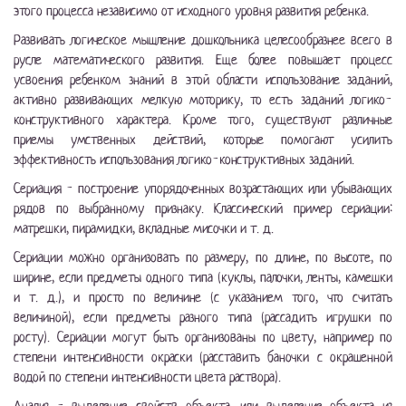
этого процесса независимо от исходного уровня развития ребенка.
Развивать логическое мышление дошкольника целесообразнее всего в
русле математического развития. Еще более повышает процесс
усвоения ребенком знаний в этой области использование заданий,
активно развивающих мелкую моторику, то есть заданий логико-
конструктивного характера. Кроме того, существуют различные
приемы умственных действий, которые помогают усилить
эффективность использования логико-конструктивных заданий.
Сериация - построение упорядоченных возрастающих или убывающих
рядов по выбранному признаку. Классический пример сериации:
матрешки, пирамидки, вкладные мисочки и т. д.
Сериации можно организовать по размеру, по длине, по высоте, по
ширине, если предметы одного типа (куклы, палочки, ленты, камешки
и т. д.), и просто по величине (с указанием того, что считать
величиной), если предметы разного типа (рассадить игрушки по
росту). Сериации могут быть организованы по цвету, например по
степени интенсивности окраски (расставить баночки с окрашенной
водой по степени интенсивности цвета раствора).