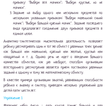
признаку: "Выбери все мячики"; "Выбери круглые, но не
мячики".
Задание на выбор одного или нескольких предметов по
нескольким указанным признакам: "Выбери маленький синий
мячик"; "Выбери большой красный мячик". Задание последнего
вида предполагает соединение двух признаков предмета в
единое целое.
Аналитико-синтетическая мыслительная деятельность позволяет
ребенку рассматривать один и тот же объект с различных точек зрения:
как большой или маленький, красный или желтый, круглый или
квадратный и т. д. Однако речь не идет о введении большого
количества объектов, как раз наоборот, способом организации
всестороннего рассмотрения является прием постановки различных
заданий к одному и тому же математическому объекту.
В качестве примера организации занятий, развивающих способности
ребенка к анализу и синтезу, приведем несколько упражнений для
детей пяти-шести лет.
Упражнение 1
Материал: набор фигур - пять кругов (синие: большой и два