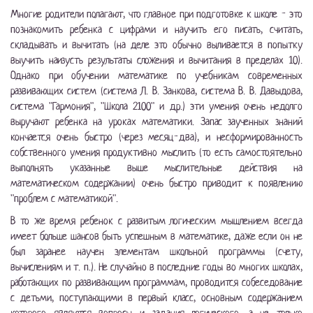
Многие родители полагают, что главное при подготовке к школе - это
познакомить ребенка с цифрами и научить его писать, считать,
складывать и вычитать (на деле это обычно выливается в попытку
выучить наизусть результаты сложения и вычитания в пределах 10).
Однако при обучении математике по учебникам современных
развивающих систем (система Л. В. Занкова, система В. В. Давыдова,
система "Гармония", "Школа 2100" и др.) эти умения очень недолго
выручают ребенка на уроках математики. Запас заученных знаний
кончается очень быстро (через месяц-два), и несформированность
собственного умения продуктивно мыслить (то есть самостоятельно
выполнять указанные выше мыслительные действия на
математическом содержании) очень быстро приводит к появлению
"проблем с математикой".
В то же время ребенок с развитым логическим мышлением всегда
имеет больше шансов быть успешным в математике, даже если он не
был заранее научен элементам школьной программы (счету,
вычислениям и т. п.). Не случайно в последние годы во многих школах,
работающих по развивающим программам, проводится собеседование
с детьми, поступающими в первый класс, основным содержанием