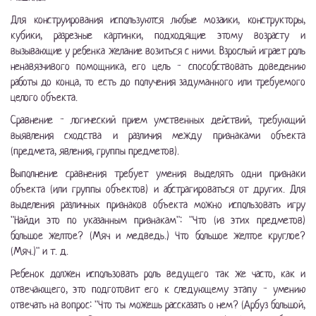
Для конструирования используются любые мозаики, конструкторы,
кубики, разрезные картинки, подходящие этому возрасту и
вызывающие у ребенка желание возиться с ними. Взрослый играет роль
ненавязчивого помощника, его цель - способствовать доведению
работы до конца, то есть до получения задуманного или требуемого
целого объекта.
Сравнение - логический прием умственных действий, требующий
выявления сходства и различия между признаками объекта
(предмета, явления, группы предметов).
Выполнение сравнения требует умения выделять одни признаки
объекта (или группы объектов) и абстрагироваться от других. Для
выделения различных признаков объекта можно использовать игру
"Найди это по указанным признакам": "Что (из этих предметов)
большое желтое? (Мяч и медведь.) Что большое желтое круглое?
(Мяч.)" и т. д.
Ребенок должен использовать роль ведущего так же часто, как и
отвечающего, это подготовит его к следующему этапу - умению
отвечать на вопрос: "Что ты можешь рассказать о нем? (Арбуз большой,