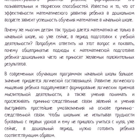
познавательных и творческих способностей. Известно и то, что от
эффективности математического развития ребенка в дошкольном
возрасте зависит успешность обучения математике в начальной школе.
Почему же многим детям так трудно дается математика не только в
начальной школе, но уже сейчас, в период подготовки к учебной
деятельности? Попробуем ответить на этот вопрос и показать,
почему общепринятые подходы к математической подготовке
ребенка-дошкольника часто не приносят желаемых положительных
результатов.
В современных обучающих программах начальной школы большое
значение придается логической составляющей. Развитие логического
мышления ребенка подразумевает формирование логических приемов
мыслительной деятельности, а также умения понимать и
прослеживать причинно-следственные связи явлений и умения
выстраивать простейшие умозаключения на основе причинно-
следственной связи. Чтобы школьник не испытывал трудности
буквально с первых уроков и ему не пришлось учиться с нуля, уже
сейчас, в дошкольный период, нужно готовить ребенка
соответствующим образом.