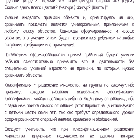
группой цифру 2. "Возьми все синие фигуры. Сколько их? (Одна.)
Сколько здесь всего цветов? (Четыре.) Фигур? (Шесть.)".
Умение выделять признаки объекта и, ориентируясь на них,
сравнивать предметы является универсальным, применимым к
любому классу объектов. Однажды сформированное и хорошо
развитое, это умение затем будет переноситься ребенком на любые
ситуации, требующие его применения.
Показателем сформированности приема сравнения будет умение
ребенка самостоятельно применять его в деятельности без
специальных указаний взрослого на признаки, по которым нужно
сравнивать объекты.
Классификация - разделение множества на группы по какому-либо
признаку, который называют основанием классификации.
Классификацию можно проводить либо по заданному основанию, либо
с заданием поиска самого основания (этот вариант чаще используется
с детьми шести-семи лет, так как требует определенного уровня
сформированности операций анализа, сравнения и обобщения).
Следует учитывать, что при классификационном разделении
множества полученные подмножества не должны попарно