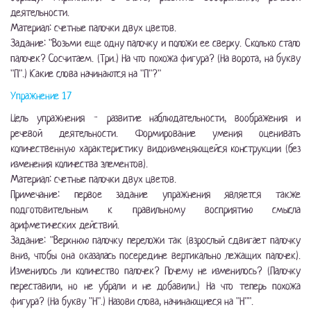
деятельности.
Материал: счетные палочки двух цветов.
Задание: "Возьми еще одну палочку и положи ее сверху. Сколько стало
палочек? Сосчитаем. (Три.) На что похожа фигура? (На ворота, на букву
"П".) Какие слова начинаются на "П"?"
Упражнение 17
Цель упражнения - развитие наблюдательности, воображения и
речевой деятельности. Формирование умения оценивать
количественную характеристику видоизменяющейся конструкции (без
изменения количества элементов).
Материал: счетные палочки двух цветов.
Примечание: первое задание упражнения является также
подготовительным к правильному восприятию смысла
арифметических действий.
Задание: "Верхнюю палочку переложи так (взрослый сдвигает палочку
вниз, чтобы она оказалась посередине вертикально лежащих палочек).
Изменилось ли количество палочек? Почему не изменилось? (Палочку
переставили, но не убрали и не добавили.) На что теперь похожа
фигура? (На букву "Н".) Назови слова, начинающиеся на "Н"".