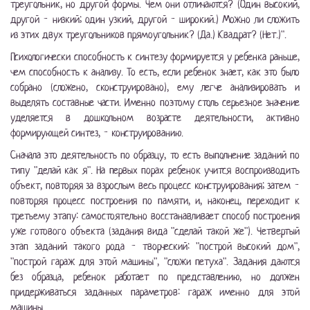
треугольник, но другой формы. Чем они отличаются? (Один высокий,
другой - низкий; один узкий, другой - широкий.) Можно ли сложить
из этих двух треугольников прямоугольник? (Да.) Квадрат? (Нет.)".
Психологически способность к синтезу формируется у ребенка раньше,
чем способность к анализу. То есть, если ребенок знает, как это было
собрано (сложено, сконструировано), ему легче анализировать и
выделять составные части. Именно поэтому столь серьезное значение
уделяется в дошкольном возрасте деятельности, активно
формирующей синтез, - конструированию.
Сначала это деятельность по образцу, то есть выполнение заданий по
типу "делай как я". На первых порах ребенок учится воспроизводить
объект, повторяя за взрослым весь процесс конструирования; затем -
повторяя процесс построения по памяти, и, наконец, переходит к
третьему этапу: самостоятельно восстанавливает способ построения
уже готового объекта (задания вида "сделай такой же"). Четвертый
этап заданий такого рода - творческий: "построй высокий дом",
"построй гараж для этой машины", "сложи петуха". Задания даются
без образца, ребенок работает по представлению, но должен
придерживаться заданных параметров: гараж именно для этой
машины.