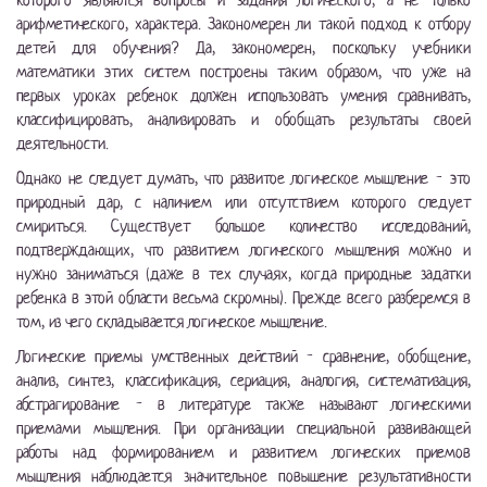
которого являются вопросы и задания логического, а не только
арифметического, характера. Закономерен ли такой подход к отбору
детей для обучения? Да, закономерен, поскольку учебники
математики этих систем построены таким образом, что уже на
первых уроках ребенок должен использовать умения сравнивать,
классифицировать, анализировать и обобщать результаты своей
деятельности.
Однако не следует думать, что развитое логическое мышление - это
природный дар, с наличием или отсутствием которого следует
смириться. Существует большое количество исследований,
подтверждающих, что развитием логического мышления можно и
нужно заниматься (даже в тех случаях, когда природные задатки
ребенка в этой области весьма скромны). Прежде всего разберемся в
том, из чего складывается логическое мышление.
Логические приемы умственных действий - сравнение, обобщение,
анализ, синтез, классификация, сериация, аналогия, систематизация,
абстрагирование - в литературе также называют логическими
приемами мышления. При организации специальной развивающей
работы над формированием и развитием логических приемов
мышления наблюдается значительное повышение результативности