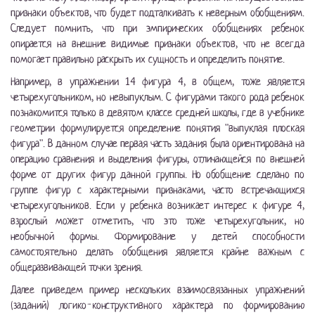
признаки объектов, что будет подталкивать к неверным обобщениям.
Следует помнить, что при эмпирических обобщениях ребенок
опирается на внешние видимые признаки объектов, что не всегда
помогает правильно раскрыть их сущность и определить понятие.
Например, в упражнении 14 фигура 4, в общем, тоже является
четырехугольником, но невыпуклым. С фигурами такого рода ребенок
познакомится только в девятом классе средней школы, где в учебнике
геометрии формулируется определение понятия "выпуклая плоская
фигура". В данном случае первая часть задания была ориентирована на
операцию сравнения и выделения фигуры, отличающейся по внешней
форме от других фигур данной группы. Но обобщение сделано по
группе фигур с характерными признаками, часто встречающихся
четырехугольников. Если у ребенка возникает интерес к фигуре 4,
взрослый может отметить, что это тоже четырехугольник, но
необычной формы. Формирование у детей способности
самостоятельно делать обобщения является крайне важным с
общеразвивающей точки зрения.
Далее приведем пример нескольких взаимосвязанных упражнений
(заданий) логико-конструктивного характера по формированию