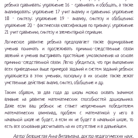
ребенка сравнивать; упражнение 16 - сравнивать и обобщать, а также
анализировать; упражнение 17 учит анализу и сравнению; упражнение
18 - синтезу; упражнение 19 - анализу, синтезу и обобщению;
упражнение 20 - фактическая классификация по признаку; упражнение
21 учит сравнению, синтезу и элементарной сериации.
Логическое развитие ребенка предполагает также формирование
умения понимать и прослеживать причинно-следственные связи
явлений и умения выстраивать простейшие умозаключения на основе
причинно-следственной связи. Легко убедиться, что при выполнении
всех приведенных выше примеров заданий и систем заданий ребенок
упражняется в этих умениях, поскольку в их основе также лежат
умственные действия: анализ, синтез, обобщение и др.
Таким образом, за два года до школы можно оказать значимое
влияние на развитие математических способностей дошкольника.
Даже если ваш ребенок не станет непременным победителем
математических олимпиад, проблем с математикой у него в
начальной школе не будет, а если их не будет в начальной школе, то
есть все основания рассчитывать на их отсутствие и в дальнейшем.
Автор: Белошистая Анна Витальевна, доктор педагогических наук,